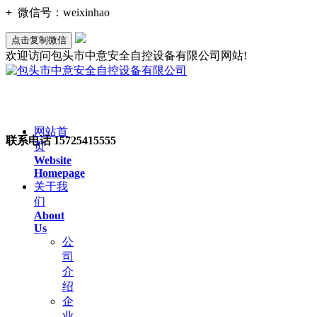
+
微信号：
weixinhao
点击复制微信
欢迎访问包头市中意安全自控设备有限公司网站!
网站首
联系电话
15725415555
页
Website
Homepage
关于我
们
About
Us
公
司
介
绍
企
业