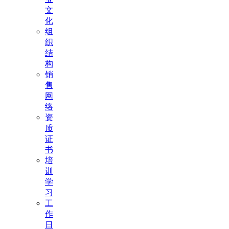
文
化
组
织
结
构
销
售
网
络
资
质
证
书
培
训
学
习
工
作
日