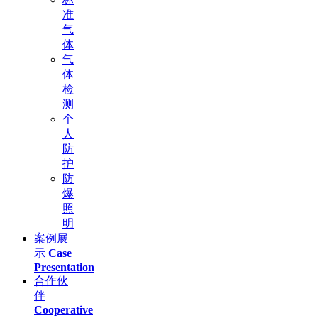
准
气
体
气
体
检
测
个
人
防
护
防
爆
照
明
案例展
示
Case
Presentation
合作伙
伴
Cooperative