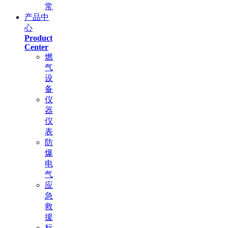
常
产品中
心
Product
Center
燃
气
设
备
仪
器
仪
表
防
爆
电
气
应
急
救
援
标