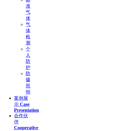
准
气
体
气
体
检
测
个
人
防
护
防
爆
照
明
案例展
示
Case
Presentation
合作伙
伴
Cooperative