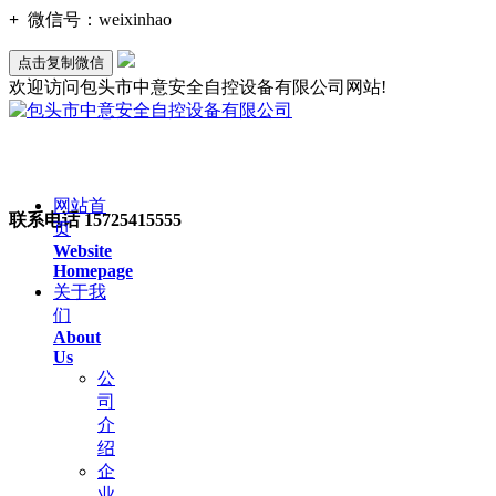
+
微信号：
weixinhao
点击复制微信
欢迎访问包头市中意安全自控设备有限公司网站!
网站首
联系电话
15725415555
页
Website
Homepage
关于我
们
About
Us
公
司
介
绍
企
业