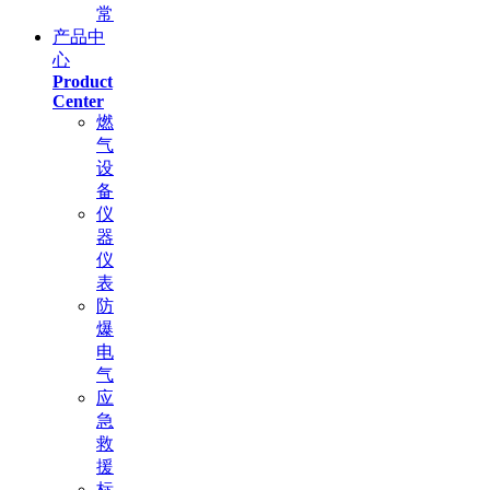
常
产品中
心
Product
Center
燃
气
设
备
仪
器
仪
表
防
爆
电
气
应
急
救
援
标