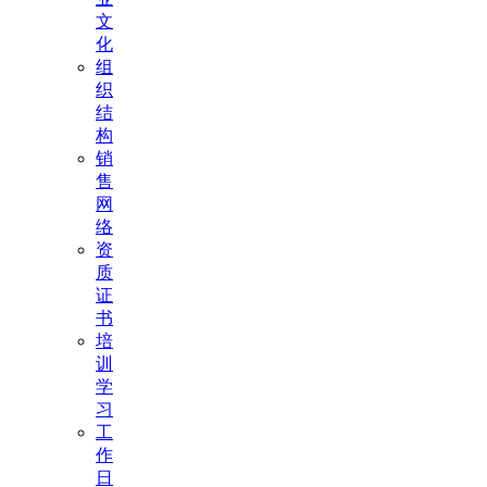
文
化
组
织
结
构
销
售
网
络
资
质
证
书
培
训
学
习
工
作
日